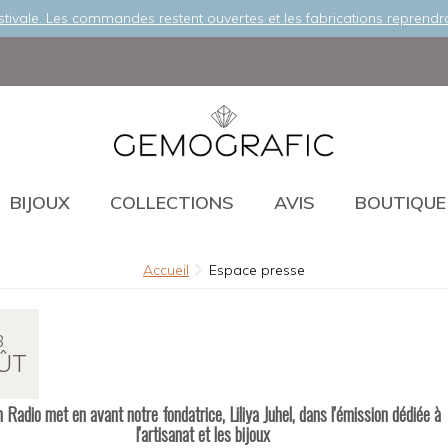
stivale. Les commandes restent ouvertes et les fabrications reprendro
Politique de confidentialité
privilégier une expérience client de qualité, notre politique de confiden
ise à jour pour apporter plus de précisions sur les données collecté
ic, la raison de leur collecte et la façon dont elles sont utilisées. Ce
ndent à la nouvelle législation sur la protection des données qui est
ur le 25 mai 2018. Cliquez sur
"Accepter et continuer"
pour accept
BIJOUX
COLLECTIONS
AVIS
BOUTIQUE
es et poursuivre directement sur le site ou cliquez sur
"Préférences
ter en détail les descriptions des types de cookies et choisir ceux q
voulez accepter lorsque vous visitez le site.
Accueil
Espace presse
PTER ET CONTINUER
PRÉFÉR
8
ÛT
 Radio met en avant notre fondatrice, Liliya Juhel, dans l'émission dédiée à
l'artisanat et les bijoux