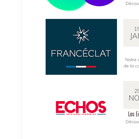
Découv
1
JA
Notre 
de la c
2
NO
Les Ec
Découv