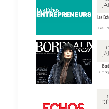
JA
Les Echo
Les Ec
1
JA
Bord
Le maga
1
DÉ