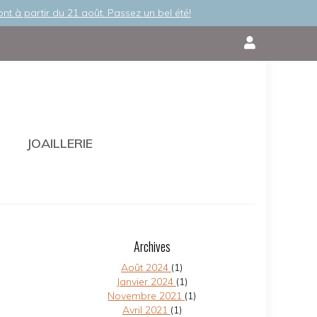
nt à partir du 21 août. Passez un bel été!
MON
COMPTE
tialité a
es par
s mises à
 entrée en
er les
JOAILLERIE
"
pour
ue vous
ENCES
Archives
Août 2024
(1)
Janvier 2024
(1)
Novembre 2021
(1)
Avril 2021
(1)