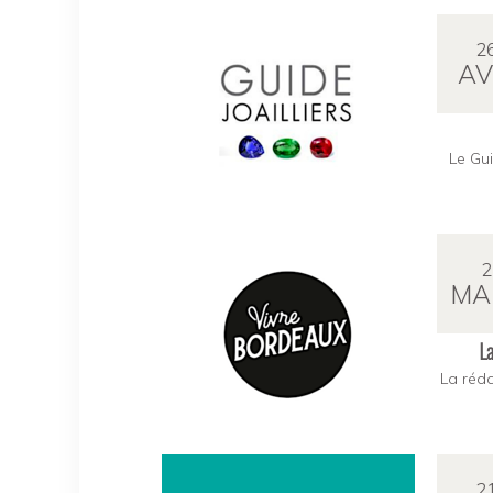
2
AV
Le Gui
2
MA
La
La réda
2