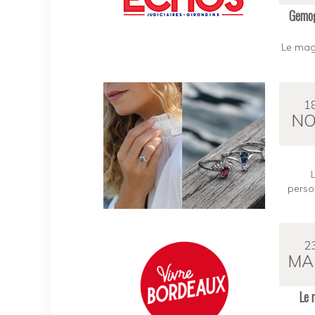
Gemogr
Le maga
1
NO
person
2
MA
Le 