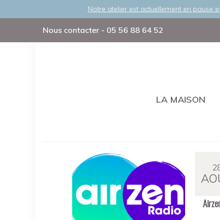
Notre atelier est actuellement en pause e
Nous contacter - 05 56 88 64 52
Afin de 
été m
Gemograf
jour répo
vigue
LA MAISON
cooki
consul
ACCE
2
AO
Airzen