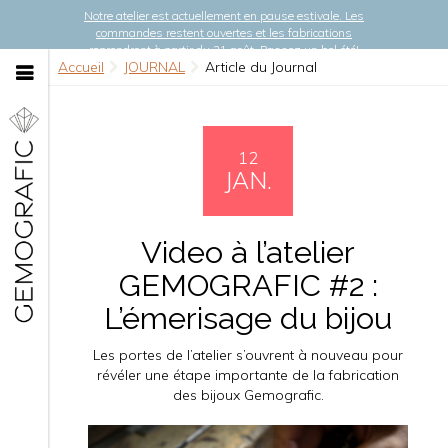
Notre atelier est actuellement en pause estivale. Les
commandes restent ouvertes et les fabrications
reprendront à partir du 21 août. Passez un bel été!
Accueil
JOURNAL
Article du Journal
12
JAN.
Video à l’atelier
GEMOGRAFIC #2 :
L’émerisage du bijou
Les portes de l’atelier s’ouvrent à nouveau pour
révéler une étape importante de la fabrication
des bijoux Gemografic.