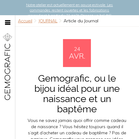
Notre atelier est actuellement en pause estivale. Les
commandes restent ouvertes et les fabrications
reprendront à partir du 21 août. Passez un bel été!
Accueil
JOURNAL
Article du Journal
24
AVR.
Gemografic, ou le
bijou idéal pour une
naissance et un
baptême
Vous ne savez jamais quoi offrir comme cadeau
de naissance ? Vous hésitez toujours quand il
s’agit d’acheter un cadeau de baptême ? Pas de