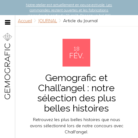
Notre atelier est actuellement en pause estivale. Les
commandes restent ouvertes et les fabrications
reprendront à partir du 21 août. Passez un bel été!
Accueil
JOURNAL
Article du Journal
18
FÉV.
Gemografic et
Chall’angel : notre
sélection des plus
belles histoires
Retrouvez les plus belles histoires que nous
avons sélectionné lors de notre concours avec
Chall'angel.