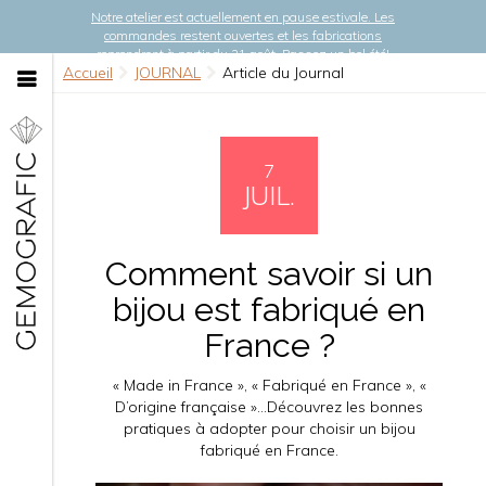
Notre atelier est actuellement en pause estivale. Les
commandes restent ouvertes et les fabrications
reprendront à partir du 21 août. Passez un bel été!
Accueil
JOURNAL
Article du Journal
7
JUIL.
Comment savoir si un
bijou est fabriqué en
France ?
« Made in France », « Fabriqué en France », «
D’origine française »...Découvrez les bonnes
pratiques à adopter pour choisir un bijou
fabriqué en France.