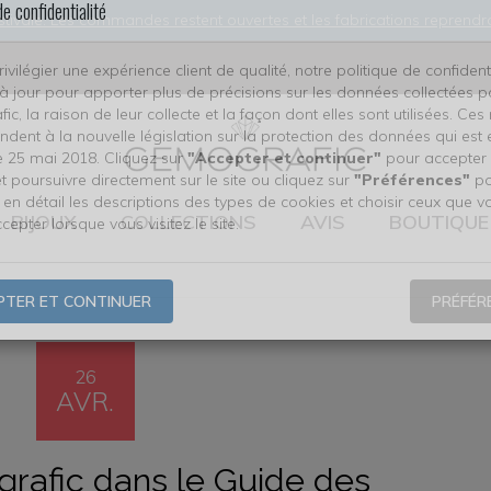
stivale. Les commandes restent ouvertes et les fabrications reprendro
de confidentialité
rivilégier une expérience client de qualité, notre politique de confident
à jour pour apporter plus de précisions sur les données collectées p
c, la raison de leur collecte et la façon dont elles sont utilisées. Ces
ndent à la nouvelle législation sur la protection des données qui est 
e 25 mai 2018. Cliquez sur
"Accepter et continuer"
pour accepter 
BIJOUX
COLLECTIONS
AVIS
BOUTIQUE
t poursuivre directement sur le site ou cliquez sur
"Préférences"
po
 en détail les descriptions des types de cookies et choisir ceux que v
cepter lorsque vous visitez le site.
PTER ET CONTINUER
PRÉFÉR
26
AVR.
rafic dans le Guide des