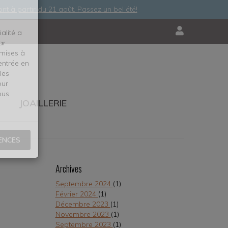
nt à partir du 21 août. Passez un bel été!
MON
COMPTE
ialité a
ar
 mises à
entrée en
les
JOAILLERIE
ur
ous
ENCES
Archives
Septembre 2024
(1)
Février 2024
(1)
Décembre 2023
(1)
Novembre 2023
(1)
Septembre 2023
(1)