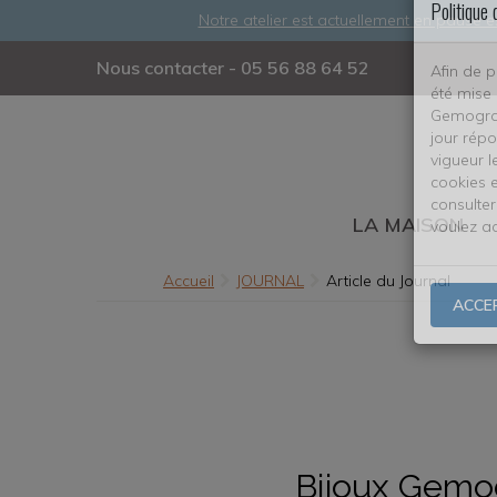
Notre atelier est actuellement en pause e
Politique 
Nous contacter - 05 56 88 64 52
Afin de p
été mise 
Gemografi
jour répo
vigueur l
LA MAISON
cookies e
consulter
voulez ac
Accueil
JOURNAL
Article du Journal
ACCE
Bijoux Gemog