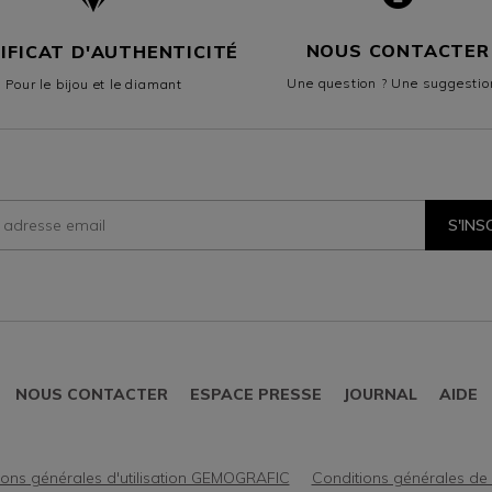
NOUS CONTACTER
IFICAT D'AUTHENTICITÉ
Une question ? Une suggestio
Pour le bijou et le diamant
rire
S'INS
tter
mé-
NOUS CONTACTER
ESPACE PRESSE
JOURNAL
AIDE
autés
ions générales d'utilisation GEMOGRAFIC
Conditions générales d