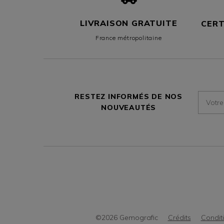
LIVRAISON GRATUITE
CERT
France métropolitaine
M'insc
RESTEZ INFORMÉS DE NOS
à
NOUVEAUTÉS
la
newsle
pour
rester
infor
e
de
nos
nouve
©2026 Gemografic
Crédits
Condit